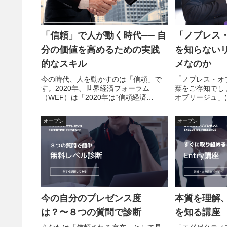
「信頼」で人が動く時代── 自
「ノブレス
分の価値を高めるための実践
を知らない
的なスキル
メなのか
今の時代、人を動かすのは「信頼」で
「ノブレス・オ
す。2020年、世界経済フォーラム
葉をご存知でし
（WEF）は「2020年は“信頼経済
オブリージュ」
（Trust Economy）”の幕開けになる」
えておきたい品
と発表しました。それ以降、確かに
す。フランス語
オープン
オープン
「信頼」は信頼そのものが価値や成果
の国でも意外と
を生み出す時代になって...
そして海外トッ
識...
今の自分のプレゼンス度
本質を理解
は？〜８つの質問で診断
を知る講座