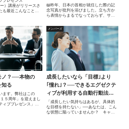
ィブプレゼンス
📖昨年、日本の首相が就任した際の記
トリー）講座がリリースさ
念写真が批判を浴びました。立ち方か
たも最近こんなことを
ら表情からまるでなっておらず、サイ
か？「これから必要な
ズの合わないフォーマル服を身につけ
と思うが、 それが何
着方まで間違えていました。その写真
ら始めていいかがわか
メンバーズ
は海外でも多く取り上げられ、どちら
キャリアの過渡期にあ
かといえば揶揄されるトーンで世界に
紹...
モノ？──本物の
成長したいなら「目標｣より
を知る
｢憧れ｣？──できるエグゼクテ
ィブが利用する自動行動法と
います。弊社はこの
で「１５周年」を迎えまし
は
「成長したい気持ちはあるが、具体的
ティブプレゼンス」の
な目標を持たない」──あなたは、こん
につけ方をお伝えしつ
な状態に陥っていませんか？ キャリ
にか長い時間が経ちま
アの大事な時期に 「理想の自分」が
まだ伝え足りないと感
思い描けないまま踏みとどまっている
はキャリアの成功...
人は少なくありません。そんな方にぜ