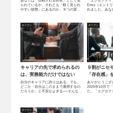
あなたは「信頼される存在」として見
「エグゼクテ
られているか、それとも「軽く見られ
Entry（エン
やすい状態」にあるのか。８つの質問
れました。あな
で現在地を簡単に確認できます。エグ
思っていません
ゼクティブプレゼンス診断あなたの現
何かが足りない
在の「エグゼクティブプレゼンス度」
か、そして何か
オープン
オープン
を診断します。経験も実績もあるの
らない」これは
に、...
る...
キャリアの先で求められるの
９割がニセ
は、実務能力だけではない
「存在感」
自分のキャリアに誇りはある。でも、
ありがとうござ
どこか「自分はこのままで通用するの
2025年10月
だろうか」と不安がよぎる──そんな感
た。「エグゼク
覚を抱いたことはありませんか？ビジ
重要性とその身
ネス経験を重ねてきたあなただからこ
づけていつの間
そ、今後の期待は高まります。いえ、
した。しかし、
それ以上に「期待されること」の質が...
じています。それ
オープン