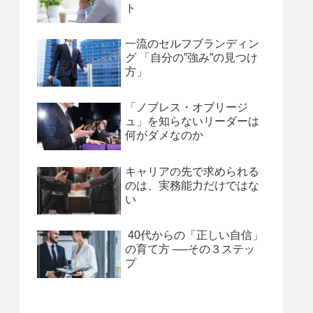
ト
一流のセルフブランディン
グ 「自分の”強み”の見つけ
方」
「ノブレス・オブリージ
ュ」を知らないリーダーは
何がダメなのか
キャリアの先で求められる
のは、実務能力だけではな
い
40代からの「正しい自信」
の育て方 ──その３ステッ
プ