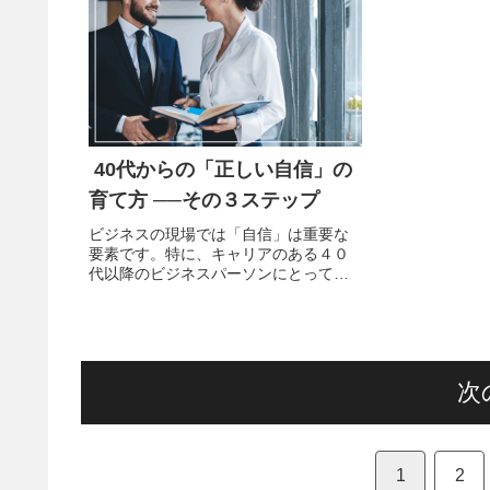
40代からの「正しい自信」の
育て方 ──その３ステップ
ビジネスの現場では「自信」は重要な
要素です。特に、キャリアのある４０
代以降のビジネスパーソンにとって
「自信」はますます必要になってきま
す。部下や後輩に影響を与える場面が
多くなり、取引先からも「頼りがい」
を求められる年代となるからです。こ
の年...
次
1
2