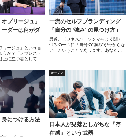
・オブリージュ」
一流のセルフブランディング
リーダーは何がダ
「自分の”強み”の見つけ方」
最近、ビジネスパーソンからよく聞く
悩みの一つに「自分の”強み”がわからな
ブリージュ」という言
い」ということがあります。あなたも
ょうか？「ノブレス・
セルフブランディングを意識しながら
は上に立つ者として備
「強み探し」に疲れて途中で諦めてい
格や姿勢を表す言葉で
ませんか？そんな方のために「自分の
ですが、英語圏など他
強みの見つけ方」のポイントをご紹...
オープン
よく知られています。
プ層には意識的、無意
、身につける方法
日本人が見落としがちな『存
在感』という武器