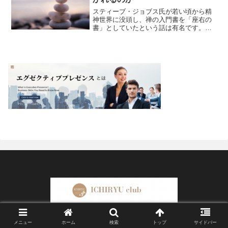
スティーブ・ジョブス氏が若い頃から精
神世界に没頭し、禅の入門書を「座右の
書」としていたという話は有名です。そ
の影響もあり、10年以上前から「ZEN／
禅」がビジネスの世界で注目されるコン
セプトとなり、企業や有名大学がマイン
ドフルネスと共に取り...
© 2025 ICHIRYU club.
メニュー
ホーム
検索
トップ
サイドバー