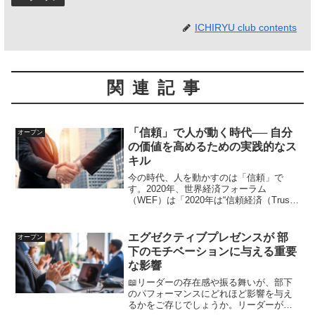
ICHIRYU club contents
関連記事
「信頼」で人が動く時代── 自分
オープン
の価値を高めるための実践的なス
キル
今の時代、人を動かすのは「信頼」で
す。2020年、世界経済フォーラム
（WEF）は「2020年は“信頼経済（Trust
Economy）”の幕開けになる」と発表しま
した。それ以降、確かに「信頼」は信頼
そのものが価値や成果を生み出す時代に
エグゼクティブプレゼンスが 部
オープン
なって...
下のモチベーションに与える重要
な影響
📖リーダーの存在感や振る舞いが、部下
のパフォーマンスにどれほど影響を与え
るかをご存じでしょうか。リーダーが持