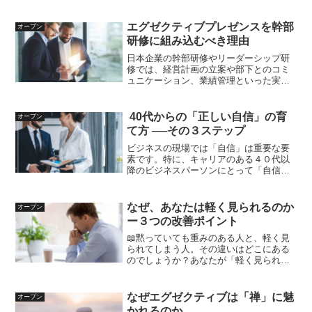
つエグゼクティブプレゼンスは、単なる
個人の魅力の話で終わるものではなく、
部下のモチベーションを高め、組織全体
エグゼクティブプレゼンスを幹部
オープン
の成果を左右する重要な要...
研修に組み込むべき理由
日本企業の幹部研修やリーダーシップ研
修では、経営計画の立案や部下とのコミ
ュニケーション、業績管理といった実務
的な内容が中心となることが多いです。
しかし、米国のビジネス界でリーダーシ
ップの重要な要素として認識されている
40代からの「正しい自信」の育
オープン
「エグゼクティブプレゼン...
て方 ──その３ステップ
ビジネスの現場では「自信」は重要な要
素です。特に、キャリアのある４０代以
降のビジネスパーソンにとって「自信」
はますます必要になってきます。部下や
後輩に影響を与える場面が多くなり、取
引先からも「頼りがい」を求められる年
なぜ、あなたは軽く見られるのか
オープン
代となるからです。この年...
ー３つの改善ポイント
📖黙っていても重みのある人と、軽く見
られてしまう人。その違いはどこにある
のでしょうか？あなたが「軽く見られて
いる」と感じる場面があるなら、それは
単なる気のせいではなく、ビジネス上の
大きな課題になっている可能性がありま
なぜエグゼクティブは「禅」に魅
オープン
す。そんな課題のデメリッ...
かれるのか